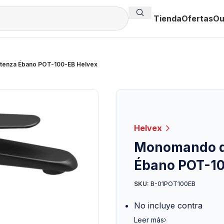
Tienda
Ofertas
Ou
tenza Ébano POT-100-EB Helvex
Helvex
Monomando d
Ébano POT-10
B-01POT100EB
SKU:
No incluye contra
Leer más