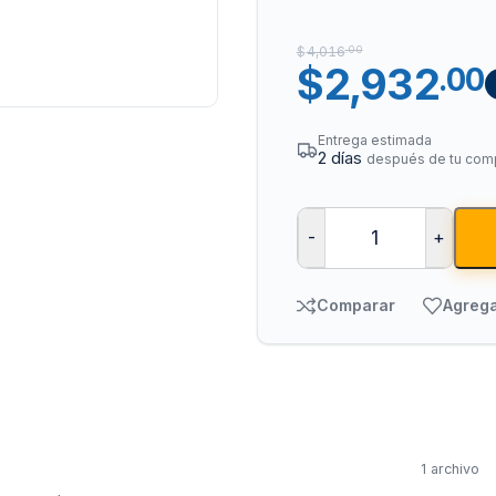
$
4,016
.00
$
2,932
.00
Entrega estimada
2 días
después de tu com
-
+
Tuberías y Cone
Cobre y Latón
Comparar
Agrega
Sistemas Contra I
Acero Galvanizado
CPVC
PVC Hidráulico
Polipropileno PPR
1 archivo