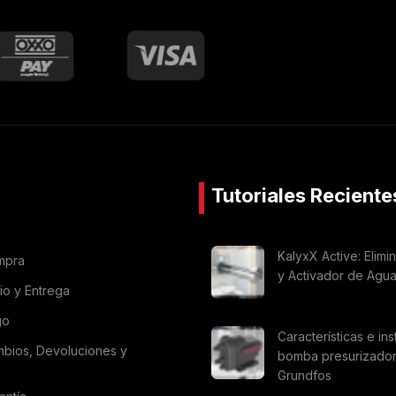
Tutoriales Reciente
KalyxX Active: Elimi
mpra
y Activador de Agu
vio y Entrega
go
Características e ins
mbios, Devoluciones y
bomba presurizado
Grundfos