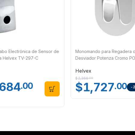
abo Electrónica de Sensor de
Monomando para Regadera o 
fa Helvex TV-297-C
Desviador Potenza Cromo P
Helvex
Helvex
$
2,366
.00
,684
$
1,727
.00
.00
-