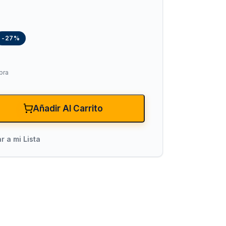
-27%
pra
Añadir Al Carrito
xiones
Bombas para Agua
Hidroneumáticos y Sistemas de Pre
r a mi Lista
ncendio
Centrífugas y Periféricas
Sumergibles para Agua Limpia
Sumergibles para Agua Sucia y Dre
Accesorios y Refacciones para Bo
Sumergibles para Pozo Profundo