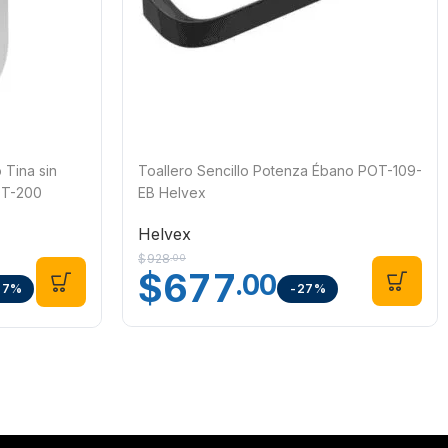
Tina sin
Toallero Sencillo Potenza Ébano POT-109-
OT-200
EB Helvex
Helvex
$
928
.00
$
677
.00
-27%
27%