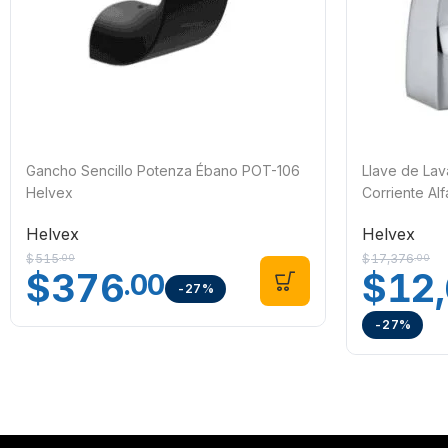
Gancho Sencillo Potenza Ébano POT-106
Llave de Lav
Helvex
Corriente Al
Helvex
Helvex
$
515
$
17,376
.00
.00
$
376
$
12
.00
-27%
-27%