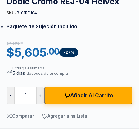
Doble Cromo REJ-04 Helvex
B-01REJ04
SKU:
Paquete de Sujeción Incluido
$
7,678
.00
$
5,605
.00
-27%
Entrega estimada
5 días
después de tu compra
-
+
Añadir Al Carrito
Comparar
Agregar a mi Lista