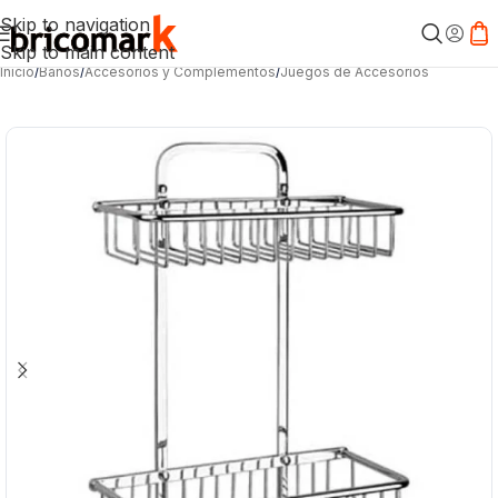
Skip to navigation
Skip to main content
Inicio
/
Baños
/
Accesorios y Complementos
/
Juegos de Accesorios