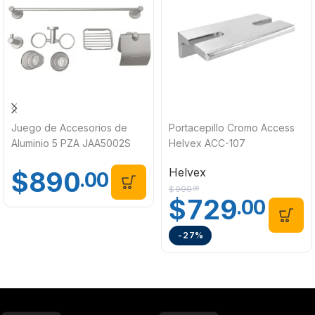
Juego de Accesorios de
Portacepillo Cromo Access
Aluminio 5 PZA JAA5002S
Helvex ACC-107
Helvex
$
890
.00
$
999
.00
$
729
.00
-27%