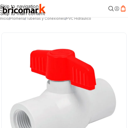
Skip to navigation
Skip to main content
Inicio
/
Plomería
/
Tuberías y Conexiones
/
PVC Hidráulico